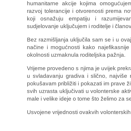
humanitarne akcije kojima omogućuje
razvoj tolerancije i otvorenosti prema no
koji osnažuju empatiju i razumije
sudjelovanje uključujem i roditelje i člano
Bez razmišljanja uključila sam se i u ov
načine i mogućnosti kako najefikasnije
okolnosti uzmaknula roditeljska pažnja.
Vrijeme provedeno s njima je uvijek prek
u svladavanju gradiva i slično, najviš
pokušavam približiti i pokazati im prave ž
svih uzrasta uključivati u volonterske akti
male i velike ideje o tome što želimo za se
Usvojene vrijednosti ovakvih volonterskih