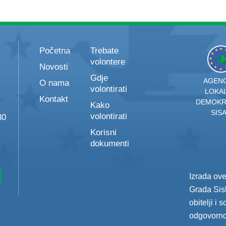
Početna
Trebate
volontere
Novosti
Gdje
AGENC
O nama
volontirati
LOKA
Kontakt
DEMOKR
Kako
SIS
volontirati
30
Korisni
dokumenti
Izrada ov
Grada Sisk
obitelji i 
odgovorno