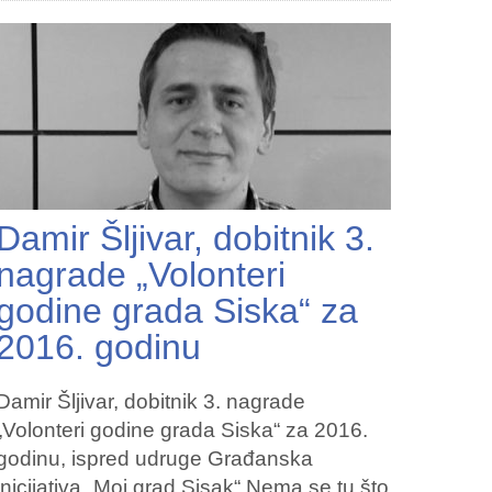
Damir Šljivar, dobitnik 3.
nagrade „Volonteri
godine grada Siska“ za
2016. godinu
Damir Šljivar, dobitnik 3. nagrade
„Volonteri godine grada Siska“ za 2016.
godinu, ispred udruge Građanska
inicijativa „Moj grad Sisak“ Nema se tu što