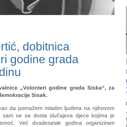
tić, dobitnica
ri godine grada
dinu
valnice „Volonteri godine grada Siska“, za
demokracije Sisak.
akav da pomažem mladim ljudima na njihovom
la sam se sa dosta slučajeva djece kojima je
 pomoć. Već dvadesetak godina organiziram