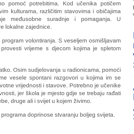
mo pomoć potrebitima. Kod učenika potičem
vim kulturama, različitim stavovima i običajima
vanje međusobne suradnje i pomaganja. U
ve lokalne zajednice.
aj program volontiranja. S veseljem osmišljavam
 provesti vrijeme s djecom kojima je spletom
ratko. Osim sudjelovanja u radionicama, pomoći
e me vesele spontani razgovori u kojima im se
ivotne vrijednosti i stavove. Potrebno je učenike
vnosti, jer škola je mjesto gdje se trebaju rađati
be, druge ali i svijet u kojem živimo.
 programa doprinose stvaranju boljeg svijeta.