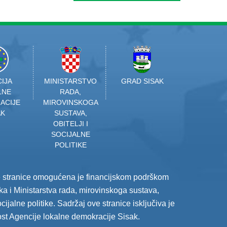
IJA
MINISTARSTVO
GRAD SISAK
LNE
RADA,
ACIJE
MIROVINSKOGA
AK
SUSTAVA,
OBITELJI I
SOCIJALNE
POLITIKE
e stranice omogućena je financijskom podrškom
a i Ministarstva rada, mirovinskoga sustava,
socijalne politike. Sadržaj ove stranice isključiva je
st Agencije lokalne demokracije Sisak.