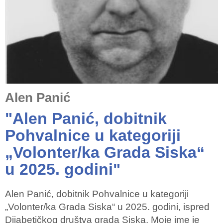
Alen Panić
"Alen Panić, dobitnik
Pohvalnice u kategoriji
„Volonter/ka Grada Siska“
u 2025. godini"
Alen Panić, dobitnik Pohvalnice u kategoriji
„Volonter/ka Grada Siska“ u 2025. godini, ispred
Dijabetičkog društva grada Siska. Moje ime je