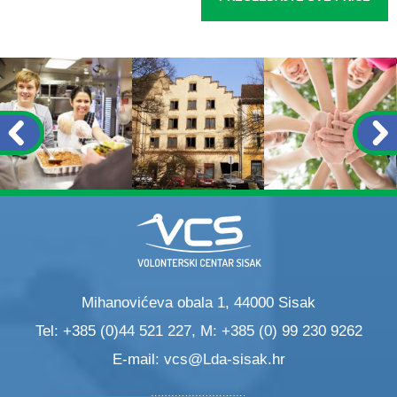
Mihanovićeva obala 1, 44000 Sisak
Tel: +385 (0)44 521 227, M: +385 (0) 99 230 9262
E-mail:
vcs@Lda-sisak.hr