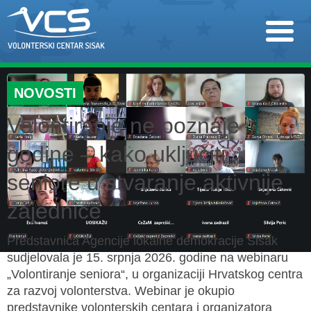
NOVOSTI
Volontiranje ne poznaje
godine – kako uključiti
seniore u stvaranje aktivnije
zajednice
Predstavnica Agencije lokalne demokracije Sisak
sudjelovala je 15. srpnja 2026. godine na webinaru
„Volontiranje seniora“, u organizaciji Hrvatskog centra
za razvoj volonterstva. Webinar je okupio
predstavnike volonterskih centara i organizatora