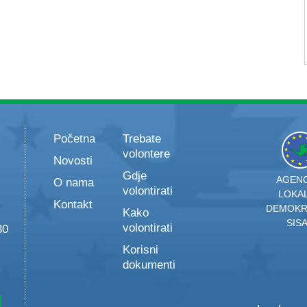
Početna
Trebate
volontere
Novosti
Gdje
AGENC
O nama
volontirati
LOKA
Kontakt
DEMOKR
Kako
SIS
volontirati
30
Korisni
dokumenti