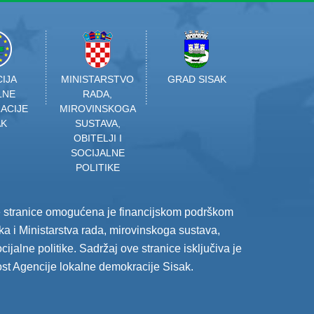
IJA
MINISTARSTVO
GRAD SISAK
LNE
RADA,
ACIJE
MIROVINSKOGA
AK
SUSTAVA,
OBITELJI I
SOCIJALNE
POLITIKE
e stranice omogućena je financijskom podrškom
a i Ministarstva rada, mirovinskoga sustava,
socijalne politike. Sadržaj ove stranice isključiva je
st Agencije lokalne demokracije Sisak.