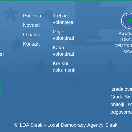
Početna
Trebate
volontere
Novosti
Gdje
AGENC
O nama
volontirati
LOKA
Kontakt
DEMOKR
Kako
SIS
volontirati
30
Korisni
dokumenti
Izrada ov
Grada Sisk
obitelji i 
odgovorno
© LDA Sisak - Local Democracy Agency Sisak