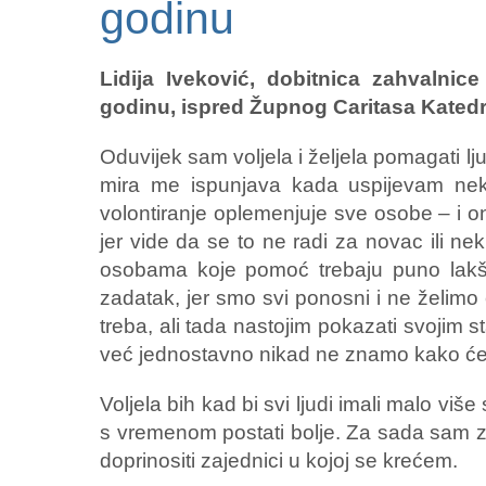
godinu
Lidija Iveković, dobitnica zahvalnic
godinu, ispred Župnog Caritasa Katedr
Oduvijek sam voljela i željela pomagati l
mira me ispunjava kada uspijevam nek
volontiranje oplemenjuje sve osobe – i one
jer vide da se to ne radi za novac ili neku
osobama koje pomoć trebaju puno lakše 
zadatak, jer smo svi ponosni i ne želimo
treba, ali tada nastojim pokazati svojim s
već jednostavno nikad ne znamo kako će s
Voljela bih kad bi svi ljudi imali malo vi
s vremenom postati bolje. Za sada sam 
doprinositi zajednici u kojoj se krećem.