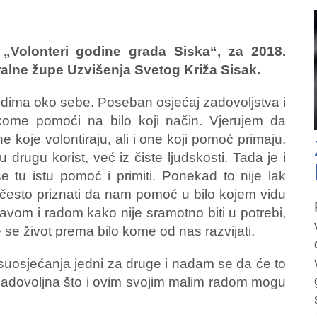
e „Volonteri godine grada Siska“, za 2018.
alne župe Uzvišenja Svetog Križa Sisak.
judima oko sebe. Poseban osjećaj zadovoljstva i
ome pomoći na bilo koji način. Vjerujem da
 koje volontiraju, ali i one koji pomoć primaju,
 drugu korist, već iz čiste ljudskosti. Tada je i
tu istu pomoć i primiti. Ponekad to nije lak
 često priznati da nam pomoć u bilo kojem vidu
tavom i radom kako nije sramotno biti u potrebi,
e život prema bilo kome od nas razvijati.
še suosjećanja jedni za druge i nadam se da će to
zadovoljna što i ovim svojim malim radom mogu