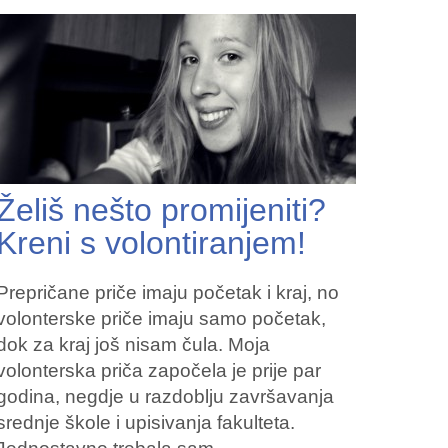
Želiš nešto promijeniti?
Kreni s volontiranjem!
Prepričane priče imaju početak i kraj, no
volonterske priče imaju samo početak,
dok za kraj još nisam čula. Moja
volonterska priča započela je prije par
godina, negdje u razdoblju završavanja
srednje škole i upisivanja fakulteta.