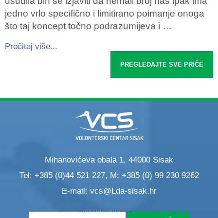
usudila bih se izjaviti da nemali broj nas ipak ima
jedno vrlo specifično i limitirano poimanje onoga
što taj koncept točno podrazumijeva i …
Pročitaj više...
PREGLEDAJTE SVE PRIČE
Mihanovićeva obala 1, 44000 Sisak
Tel: +385 (0)44 521 227, M: +385 (0) 99 230 9262
E-mail:
vcs@Lda-sisak.hr