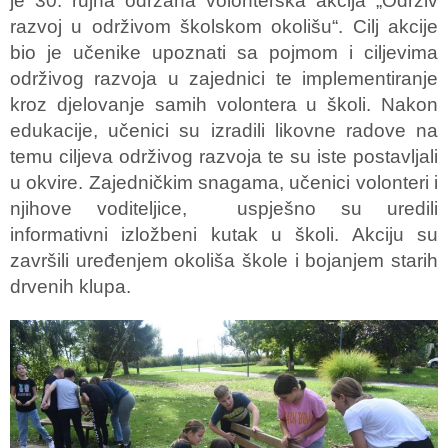
je 30. rujna održana volonterska akcija „Održiv
razvoj u održivom školskom okolišu“. Cilj akcije
bio je učenike upoznati sa pojmom i ciljevima
održivog razvoja u zajednici te implementiranje
kroz djelovanje samih volontera u školi. Nakon
edukacije, učenici su izradili likovne radove na
temu ciljeva održivog razvoja te su iste postavljali
u okvire. Zajedničkim snagama, učenici volonteri i
njihove voditeljice, uspješno su uredili
informativni izložbeni kutak u školi. Akciju su
završili uređenjem okoliša škole i bojanjem starih
drvenih klupa.