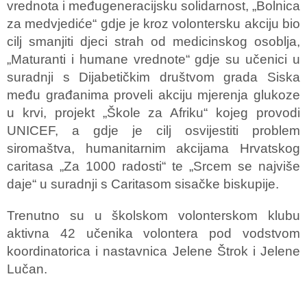
vrednota i međugeneracijsku solidarnost, „Bolnica
za medvjediće“ gdje je kroz volontersku akciju bio
cilj smanjiti djeci strah od medicinskog osoblja,
„Maturanti i humane vrednote“ gdje su učenici u
suradnji s Dijabetičkim društvom grada Siska
među građanima proveli akciju mjerenja glukoze
u krvi, projekt „Škole za Afriku“ kojeg provodi
UNICEF, a gdje je cilj osvijestiti problem
siromaštva, humanitarnim akcijama Hrvatskog
caritasa „Za 1000 radosti“ te „Srcem se najviše
daje“ u suradnji s Caritasom sisačke biskupije.
Trenutno su u školskom volonterskom klubu
aktivna 42 učenika volontera pod vodstvom
koordinatorica i nastavnica Jelene Štrok i Jelene
Lučan.