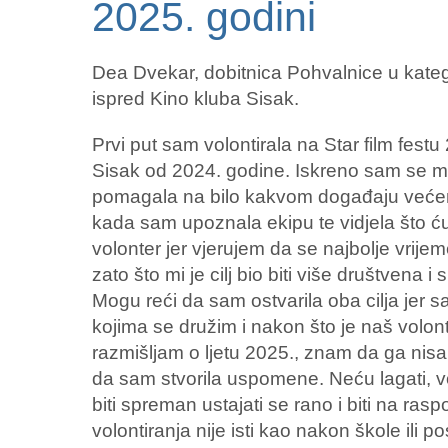
2025. godini
Dea Dvekar, dobitnica Pohvalnice u katego
ispred Kino kluba Sisak.
Prvi put sam volontirala na Star film fest
Sisak od 2024. godine. Iskreno sam se ma
pomagala na bilo kakvom događaju većem 
kada sam upoznala ekipu te vidjela što ću
volonter jer vjerujem da se najbolje vrije
zato što mi je cilj bio biti više društvena i
Mogu reći da sam ostvarila oba cilja jer sa
kojima se družim i nakon što je naš volon
razmišljam o ljetu 2025., znam da ga nisa
da sam stvorila uspomene. Neću lagati, vo
biti spreman ustajati se rano i biti na ras
volontiranja nije isti kao nakon škole ili posl