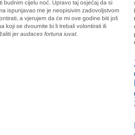
i budnim cijelu noć. Upravo taj osjećaj da si
gima ispunjavao me je neopisivim zadovoljstvom
ntirati, a vjerujem da će mi ove godine biti još
koji se dvoumite bi li trebali volontirati ili
aliti jer
audaces fortuna iuvat
.