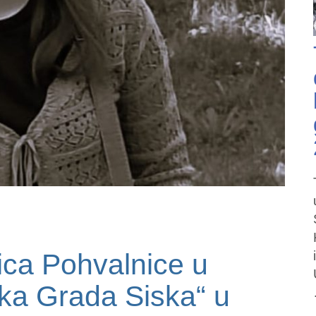
ica Pohvalnice u
r/ka Grada Siska“ u