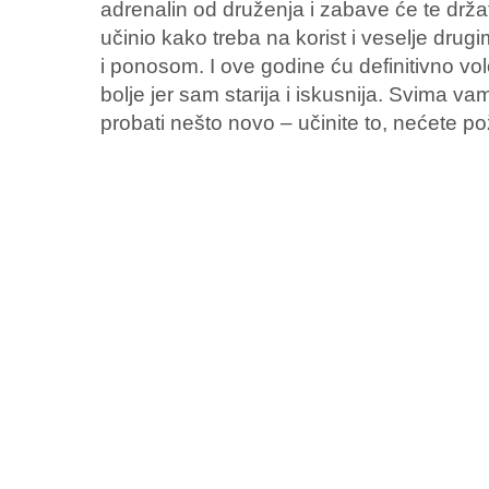
adrenalin od druženja i zabave će te držat
učinio kako treba na korist i veselje dru
i ponosom. I ove godine ću definitivno volo
bolje jer sam starija i iskusnija. Svima vama 
probati nešto novo – učinite to, nećete pož