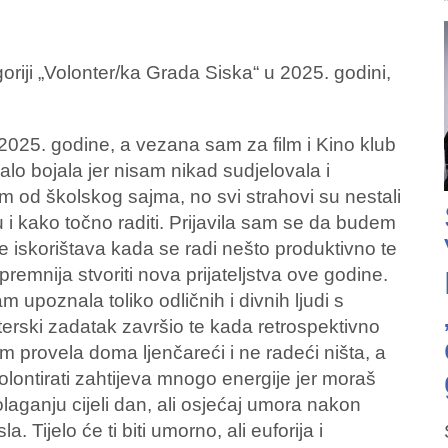
riji „Volonter/ka Grada Siska“ u 2025. godini,
u 2025. godine, a vezana sam za film i Kino klub
lo bojala jer nisam nikad sudjelovala i
od školskog sajma, no svi strahovi su nestali
 i kako točno raditi. Prijavila sam se da budem
me iskorištava kada se radi nešto produktivno te
 spremnija stvoriti nova prijateljstva ove godine.
m upoznala toliko odličnih i divnih ljudi s
terski zadatak završio te kada retrospektivno
m provela doma ljenčareći i ne radeći ništa, a
lontirati zahtijeva mnogo energije jer moraš
polaganju cijeli dan, ali osjećaj umora nakon
a. Tijelo će ti biti umorno, ali euforija i