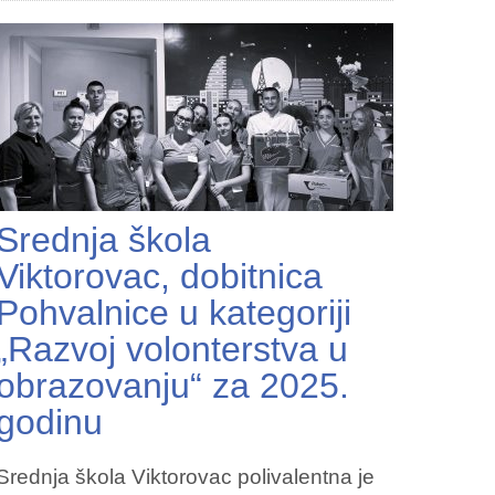
Srednja škola
Viktorovac, dobitnica
Pohvalnice u kategoriji
„Razvoj volonterstva u
obrazovanju“ za 2025.
godinu
Srednja škola Viktorovac polivalentna je