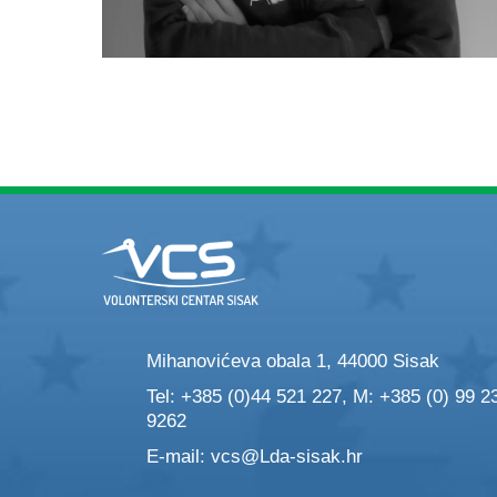
Mihanovićeva obala 1, 44000 Sisak
Tel: +385 (0)44 521 227, M: +385 (0) 99 2
9262
E-mail:
vcs@Lda-sisak.hr