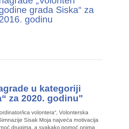
nagrade „Volonteri
godine grada Siska“ za
2016. godinu
agrade u kategoriji
a“ za 2020. godinu"
oordinator/ica volontera“, Volonterska
Gimnazije Sisak Moja najveća motivacija
 pomoć drugima, a svakako pomoć onima