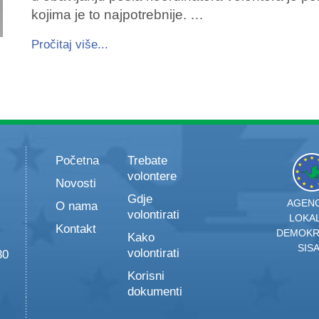
kojima je to najpotrebnije. …
Pročitaj više...
Početna
Trebate
volontere
Novosti
Gdje
AGENC
O nama
volontirati
LOKA
Kontakt
DEMOKR
Kako
SIS
volontirati
30
Korisni
dokumenti