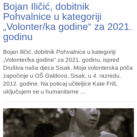
Bojan Iličić, dobitnik
Pohvalnice u kategoriji
„Volonter/ka godine“ za 2021.
godinu
Bojan Iličić, dobitnik Pohvalnice u kategoriji
„Volonter/ka godine“ za 2021. godinu, ispred
Društva naša djeca Sisak. Moja volonterska priča
započinje u OŠ Galdovo, Sisak, u 4. razredu.
2012. godine. Na poticaj učiteljice Kate Friš,
uključujem se u humanitarne …