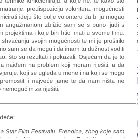
e tehnike funkcioniraju, a koje ne, te kako što
azmatranje: predispoziciju volontera, mogućnosti
icirati ideju što bolje volonteru da bi ju mogao
vim angažmanom zbližio sam se s puno ljudi s
im projektima i koje bih htio imati u svome timu.
 shvaćanju svojih mogućnosti te mi je proširilo
rio sam se da mogu i da imam tu dužnost voditi
o, što su rezultati i pokazali. Osjećam da je to
da naiđem na problem koji moram riješiti, a da
vjeruje, koji se ugleda u mene i na koji se mogu
premostiti i najveće jame te da nam ništa ne
 nemogućim za riješiti.
————————————————————————
edeće:
na Star Film Festivalu. Frendica, zbog koje sam