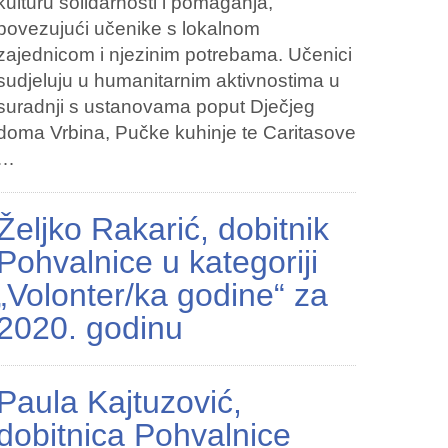
kulturu solidarnosti i pomaganja,
povezujući učenike s lokalnom
zajednicom i njezinim potrebama. Učenici
sudjeluju u humanitarnim aktivnostima u
suradnji s ustanovama poput Dječjeg
doma Vrbina, Pučke kuhinje te Caritasove
…
Željko Rakarić, dobitnik
Pohvalnice u kategoriji
„Volonter/ka godine“ za
2020. godinu
Paula Kajtuzović,
dobitnica Pohvalnice