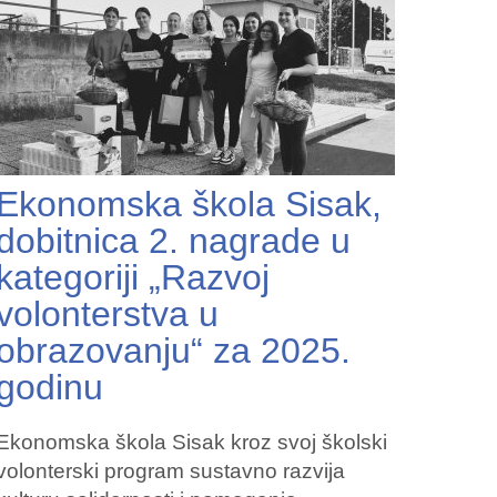
Ekonomska škola Sisak,
dobitnica 2. nagrade u
kategoriji „Razvoj
volonterstva u
obrazovanju“ za 2025.
godinu
Ekonomska škola Sisak kroz svoj školski
volonterski program sustavno razvija