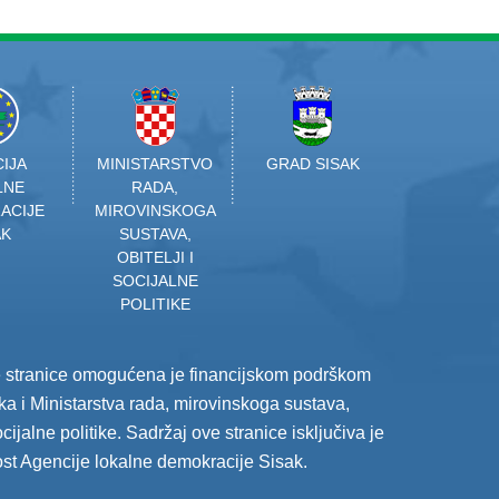
IJA
MINISTARSTVO
GRAD SISAK
LNE
RADA,
ACIJE
MIROVINSKOGA
AK
SUSTAVA,
OBITELJI I
SOCIJALNE
POLITIKE
e stranice omogućena je financijskom podrškom
a i Ministarstva rada, mirovinskoga sustava,
socijalne politike. Sadržaj ove stranice isključiva je
st Agencije lokalne demokracije Sisak.