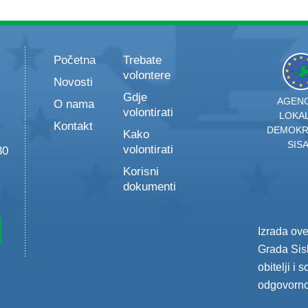
Početna
Trebate
volontere
Novosti
Gdje
AGENC
O nama
volontirati
LOKA
Kontakt
DEMOKR
Kako
SIS
volontirati
30
Korisni
dokumenti
Izrada ov
Grada Sisk
obitelji i 
odgovorno