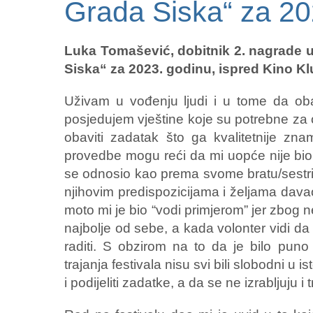
Grada Siska“ za 20
Luka Tomašević, dobitnik 2. nagrade u
Siska“ za 2023. godinu, ispred Kino K
Uživam u vođenju ljudi i u tome da o
posjedujem vještine koje su potrebne za 
obaviti zadatak što ga kvalitetnije z
provedbe mogu reći da mi uopće nije bi
se odnosio kao prema svome bratu/sestri 
njihovim predispozicijama i željama dava
moto mi je bio “vodi primjerom” jer zbog ne
najbolje od sebe, a kada volonter vidi da 
raditi. S obzirom na to da je bilo pun
trajanja festivala nisu svi bili slobodni u 
i podijeliti zadatke, a da se ne izrabljuju i 