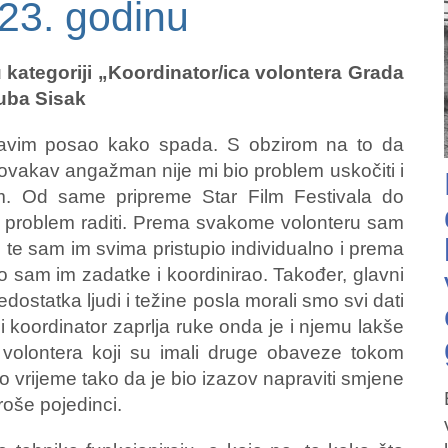
23. godinu
 kategoriji „Koordinator/ica volontera Grada
luba Sisak
bavim posao kako spada. S obzirom na to da
ovakav angažman nije mi bio problem uskočiti i
nam. Od same pripreme Star Film Festivala do
o problem raditi. Prema svakome volonteru sam
te sam im svima pristupio individualno i prema
o sam im zadatke i koordinirao. Također, glavni
dostatka ljudi i težine posla morali smo svi dati
i koordinator zaprlja ruke onda je i njemu lakše
o volontera koji su imali druge obaveze tokom
isto vrijeme tako da je bio izazov napraviti smjene
troše pojedinci.