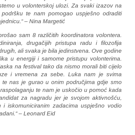
stemo u volonterskoj ulozi. Za svaki izazov na
u podršku te nam pomogao uspješno odraditi
zajednicu.“ – Nina Margetić
prošao sam 8 različitih koordinatora volontera.
niranja, drugačijih pristupa radu i filozofija
drugih, ali svaka je bila jedinstvena. Ove godine
zlika u energiji i samome pristupu volonterima.
ska na festival tako da nismo morali biti cijelo
auze i vremena za sebe. Luka nam je svima
nja te nas je gurao u onim područjima gdje smo
a raspolaganju te nam je uskočio u pomoć kada
kandidat za nagradu jer je svojom aktivnošću,
im i iskomuniciranim zadacima uspješno vodio
 zadani.“ – Leonard Eid