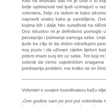
Rad na festivalu dao mi je uvid u to koj
bolje optimizirati rad ljudi uzimajući u r
volontera, želju za radom te kako iskomun
napraviti onako kako je zamišljena. O
kojima bih i dalje htio surađivati na sličn
Ovo iskustvo mi je definitivno pomoglo u
percepciju i poimanje samoga sebe. Uvje
ljude ka cilju te da dobro odrađujem posa
moj poziv i da uživam cijelim tijelom ka
pritom imam svoj tim uz sebe. Tim koji mi 
osloniti da ćemo zajedničkim snagama 
predstavlja problem, ma koliko se on činio
——————————————————
Volonteri o svojem koordinatoru kažu slij
„Ove godine sam po prvi put volontirala 