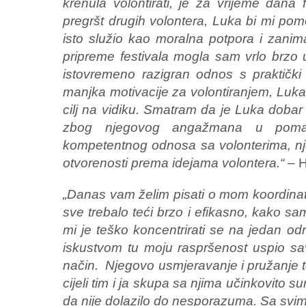
krenula volontirati, je za vrijeme dana
pregršt drugih volontera, Luka bi mi p
isto služio kao moralna potpora i zanim
pripreme festivala mogla sam vrlo brzo 
istovremeno razigran odnos s praktički
manjka motivacije za volontiranjem, Luka 
cilj na vidiku. Smatram da je Luka doba
zbog njegovog angažmana u pomaga
kompetentnog odnosa sa volonterima, nje
otvorenosti prema idejama volontera.“
– H
„Danas vam želim pisati o mom koordinat
sve trebalo teći brzo i efikasno, kako 
mi je teško koncentrirati se na jedan od
iskustvom tu moju raspršenost uspio savj
način. Njegovo usmjeravanje i pružanje 
cijeli tim i ja skupa sa njima učinkovito s
da nije dolazilo do nesporazuma. Sa svima