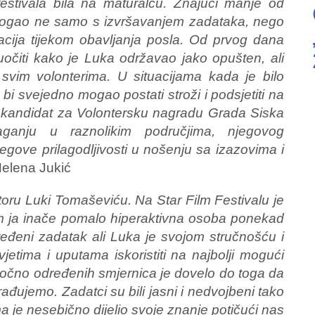
 festivala bila na maturalcu. Znajući manje od
omogao ne samo s izvršavanjem zadataka, nego
acija tijekom obavljanja posla. Od prvog dana
uočiti kako je Luka održavao jako opušten, ali
 svim volonterima. U situacijama kada je bilo
bi svejedno mogao postati stroži i podsjetiti na
r kandidat za Volontersku nagradu Grada Siska
nju u raznolikim područjima, njegovog
gove prilagodljivosti u nošenju sa izazovima i
elena Jukić
oru Luki Tomaševiću. Na Star Film Festivalu je
sam ja inače pomalo hiperaktivna osoba ponekad
ređeni zadatak ali Luka je svojom stručnošću i
etima i uputama iskoristiti na najbolji mogući
točno određenih smjernica je dovelo do toga da
urađujemo. Zadatci su bili jasni i nedvojbeni tako
 je nesebično dijelio svoje znanje potičući nas