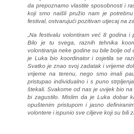
da prepoznamo vlastite sposobnosti i ra
koji smo naišli pružio nam je potrebn
festival, ostvarujući pozitivan utjecaj na 
„Na festivalu volontiram već 8 godina i 
Bilo je tu svega, raznih tehnika koordi
volontiranja neke godine su bile bolje od 
je Luka bio koordinator i osjetila se ra
Svatko je znao svoj zadatak i vrijeme dola
vrijeme na terenu, nego smo imali p
pristupao individualno i s puno strplje
štekali. Svakome od nas je uvijek bio n
bi zagustilo. Mislim da je Luka dobar 
opuštenim pristupom i jasno definiran
volontere i ispunio sve ciljeve koji su bili