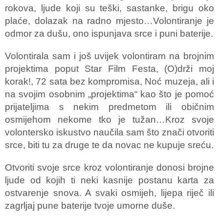
rokova, ljude koji su teški, sastanke, brigu oko
plaće, dolazak na radno mjesto…Volontiranje je
odmor za dušu, ono ispunjava srce i puni baterije.
Volontirala sam i još uvijek volontiram na brojnim
projektima poput Star Film Festa, (O)drži moj
korak!, 72 sata bez kompromisa, Noć muzeja, ali i
na svojim osobnim „projektima“ kao što je pomoć
prijateljima s nekim predmetom ili običnim
osmijehom nekome tko je tužan…Kroz svoje
volontersko iskustvo naučila sam što znači otvoriti
srce, biti tu za druge te da novac ne kupuje sreću.
Otvoriti svoje srce kroz volontiranje donosi brojne
ljude od kojih ti neki kasnije postanu karta za
ostvarenje snova. A svaki osmijeh, lijepa riječ ili
zagrljaj pune baterije tvoje umorne duše.