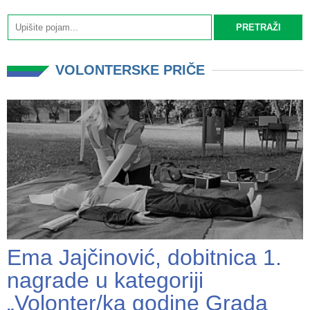
VOLONTERSKE PRIČE
Ema Jajčinović, dobitnica 1.
nagrade u kategoriji
„Volonter/ka godine Grada