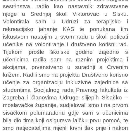
sestrinstva, radio kao nastavnik zdravstvene
njege u Srednjoj školi Viktorovac u Sisku.
Volontirala sam u Udruzi za terapijsko i
rekreacijsko jahanje KAS te ponukana tim
iskustvom nastojim u svom radu u školi poticati
učenike na volontiranje i društveno korisni rad.
Tijekom prošle školske godine zajedno s
učenicima radila sam na raznim projektima i
akcijama, prvenstveno u suradnji s Crvenim
križem. Radili smo na projektu Društveno korisno
učenje za organizaciju inkluzivne zajednice sa
studentima Socijalnog rada Pravnog fakulteta iz
Zagreba i članovima Udruge slijepih Sisačko –
moslavačke županije, sudjelovali smo i na prvom
sisačkom polumaratonu gdje sam s učenicima
bila dio tima koji osigurava laičku prvu pomoć, te
smo natjecateljima mjerili krvni tlak prije i nakon