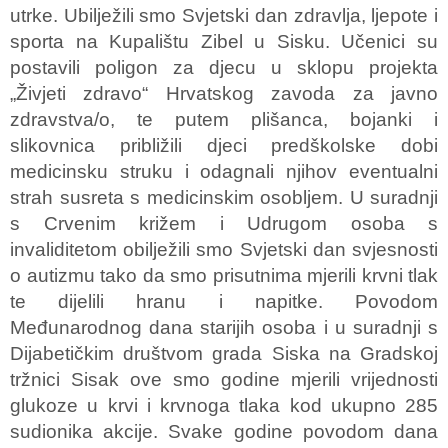
utrke. Ubilježili smo Svjetski dan zdravlja, ljepote i
sporta na Kupalištu Zibel u Sisku. Učenici su
postavili poligon za djecu u sklopu projekta
„Živjeti zdravo“ Hrvatskog zavoda za javno
zdravstva/o, te putem plišanca, bojanki i
slikovnica približili djeci predškolske dobi
medicinsku struku i odagnali njihov eventualni
strah susreta s medicinskim osobljem. U suradnji
s Crvenim križem i Udrugom osoba s
invaliditetom obilježili smo Svjetski dan svjesnosti
o autizmu tako da smo prisutnima mjerili krvni tlak
te dijelili hranu i napitke. Povodom
Međunarodnog dana starijih osoba i u suradnji s
Dijabetičkim društvom grada Siska na Gradskoj
tržnici Sisak ove smo godine mjerili vrijednosti
glukoze u krvi i krvnoga tlaka kod ukupno 285
sudionika akcije. Svake godine povodom dana