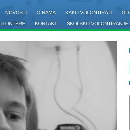
NOVOSTI
O NAMA
KAKO VOLONTIRATI
GD
VOLONTERE
KONTAKT
ŠKOLSKO VOLONTIRANJE