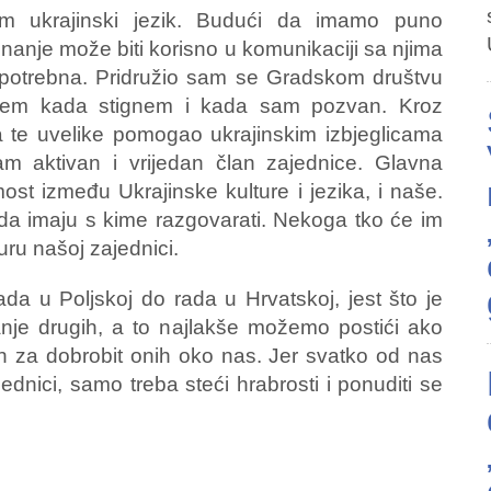
m ukrajinski jezik. Budući da imamo puno
nanje može biti korisno u komunikaciji sa njima
ć potrebna. Pridružio sam se Gradskom društvu
žem kada stignem i kada sam pozvan. Kroz
a te uvelike pomogao ukrajinskim izbjeglicama
m aktivan i vrijedan član zajednice. Glavna
st između Ukrajinske kulture i jezika, i naše.
 da imaju s kime razgovarati. Nekoga tko će im
lturu našoj zajednici.
da u Poljskoj do rada u Hrvatskoj, jest što je
anje drugih, a to najlakše možemo postići ako
ih za dobrobit onih oko nas. Jer svatko od nas
dnici, samo treba steći hrabrosti i ponuditi se