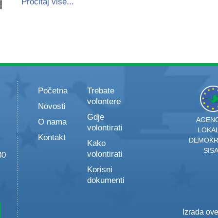
Pročitaj više...
Početna
Trebate
volontere
Novosti
Gdje
AGENC
O nama
volontirati
LOKA
Kontakt
DEMOKR
Kako
SIS
volontirati
30
Korisni
dokumenti
Izrada ov