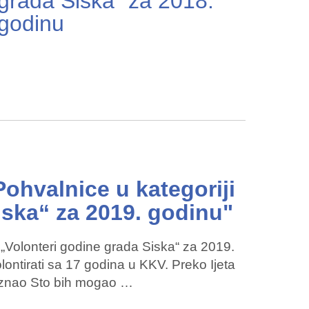
grada Siska“ za 2018.
godinu
Pohvalnice u kategoriji
iska“ za 2019. godinu"
i „Volonteri godine grada Siska“ za 2019.
ontirati sa 17 godina u KKV. Preko Ijeta
 znao Sto bih mogao …