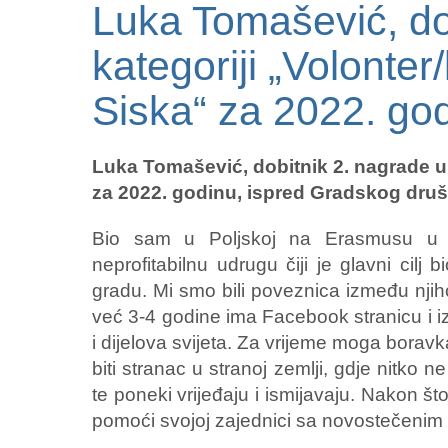
Luka Tomašević, do
kategoriji „Volonte
Siska“ za 2022. go
Luka Tomašević, dobitnik 2. nagrade u
za 2022. godinu, ispred Gradskog druš
Bio sam u Poljskoj na Erasmusu u p
neprofitabilnu udrugu čiji je glavni ci
gradu. Mi smo bili poveznica između nji
već 3-4 godine ima Facebook stranicu i izgr
i dijelova svijeta. Za vrijeme moga boravk
biti stranac u stranoj zemlji, gdje nitko ne
te poneki vrijeđaju i ismijavaju. Nakon š
pomoći svojoj zajednici sa novostečenim 