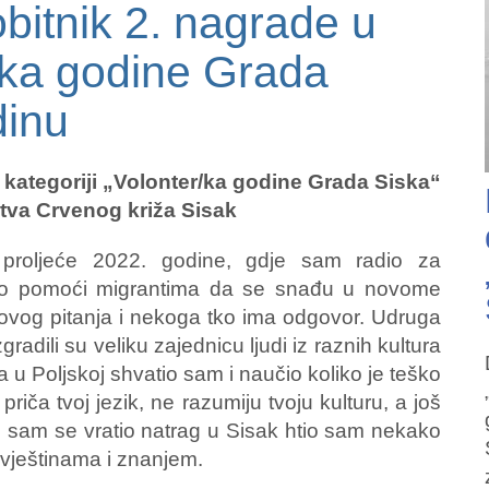
bitnik 2. nagrade u
r/ka godine Grada
dinu
 kategoriji „Volonter/ka godine Grada Siska“
tva Crvenog križa Sisak
roljeće 2022. godine, gdje sam radio za
lj bio pomoći migrantima da se snađu u novome
hovog pitanja i nekoga tko ima odgovor. Udruga
adili su veliku zajednicu ljudi iz raznih kultura
a u Poljskoj shvatio sam i naučio koliko je teško
 priča tvoj jezik, ne razumiju tvoju kulturu, a još
to sam se vratio natrag u Sisak htio sam nekako
vještinama i znanjem.