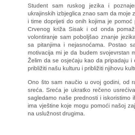
Student sam ruskog jezika i poznaje
ukrajinskih izbjeglica znao sam da moje z
i time doprijeti do onih kojima je pomo
Crvenog križa Sisak i od onda poma
volontiranje sam poboljšao znanje jezik
sa pitanjima i nejasnoćama. Postao sa
motivacija mi je da budem svojevrstan mo
Želim da se osjećaju kao da pripadaju i
približiti našu kulturu i približiti njihovu ku
Ono što sam naučio u ovoj godini, od ra
sreća. Sreća je ukratko rečeno usrećiv
sagledamo naše prednosti i iskoristimo 
ima vještine koje mogu pomoći našoj zaje
na uslužnost drugima.