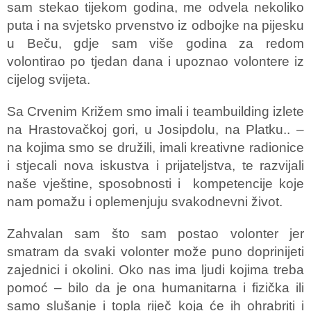
sam stekao tijekom godina, me odvela nekoliko
puta i na svjetsko prvenstvo iz odbojke na pijesku
u Beču, gdje sam više godina za redom
volontirao po tjedan dana i upoznao volontere iz
cijelog svijeta.
Sa Crvenim Križem smo imali i teambuilding izlete
na Hrastovačkoj gori, u Josipdolu, na Platku.. –
na kojima smo se družili, imali kreativne radionice
i stjecali nova iskustva i prijateljstva, te razvijali
naše vještine, sposobnosti i kompetencije koje
nam pomažu i oplemenjuju svakodnevni život.
Zahvalan sam što sam postao volonter jer
smatram da svaki volonter može puno doprinijeti
zajednici i okolini. Oko nas ima ljudi kojima treba
pomoć – bilo da je ona humanitarna i fizička ili
samo slušanje i topla riječ koja će ih ohrabriti i