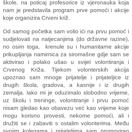
škole, na poticaj profesorice iz vjeronauka koja
nam je predstavila program prve pomoći i akcije
koje organizira Crveni križ.
Od samog početka sam volio ići na prvu pomoć i
sudjelovati na natjecanjima (do državne razine),
no osim toga, krenule su i humanitarne akcije
prikupljanja namirnica za siromašne gdje sam se
aktivirao i polako ušao u svijet volontiranja i
Crvenog Križa. Tijekom volonterskih akcija
upoznao sam mnoge prijatelje i prijateljice iz
drugih škola, gradova, a kasnije i iz drugih
zemalja. Iako mi je oduzimalo slobodno vrijeme,
uz školu i treninge, volontiranje i prvu pomoć
nisam gledao kao obavezu već kao vrijeme koje
mogu korisno provesti, nekome pomoći, ali i
družiti se i zabaviti s ostalim volonterima. Među
svojim kolegama i prijateljima sam promovirao