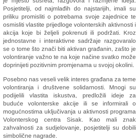
je mjesto susreta, razgovora i razmjene ideja.
Posjetitelji, od najmlađih do najstarijih, imali su
priliku promisliti o potrebama svoje zajednice te
osmisliti vlastite prijedloge volonterskih aktivnosti i
akcija koje bi željeli pokrenuti ili podržati. Kroz
jednostavne i interaktivne sadržaje razgovaralo
se o tome što znači biti aktivan građanin, zašto je
volontiranje važno te na koje načine svatko može
doprinijeti pozitivnim promjenama u svojoj okolini.
Posebno nas veseli velik interes građana za teme
volontiranja i društvene solidarnosti. Mnogi su
podijelili vlastita iskustva, predložili ideje za
buduće volonterske akcije ili se informirali o
mogućnostima uključivanja u aktivnosti programa
Volonterskog centra Sisak. Kao mali znak
zahvalnosti za sudjelovanje, posjetitelji su dobili
simbolične nagrade.