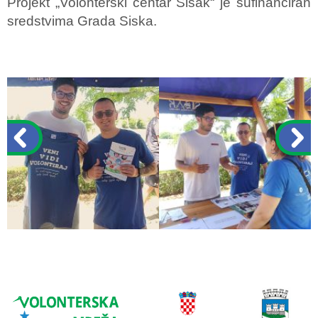
Projekt „Volonterski centar Sisak“ je sufinanciran
sredstvima Grada Siska.