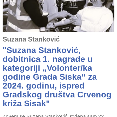
Suzana Stanković
"Suzana Stanković,
dobitnica 1. nagrade u
kategoriji „Volonter/ka
godine Grada Siska“ za
2024. godinu, ispred
Gradskog društva Crvenog
križa Sisak"
Zovem se Suzana Stanković, rođena sam 22.