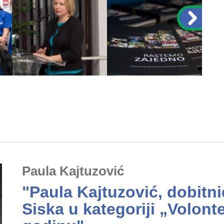
Paula Kajtuzović
"Paula Kajtuzović, dobitn
Siska u kategoriji „Volont