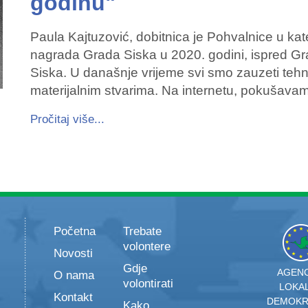
godinu"
Paula Kajtuzović, dobitnica je Pohvalnice u kat
nagrada Grada Siska u 2020. godini, ispred G
Siska. U današnje vrijeme svi smo zauzeti teh
materijalnim stvarima. Na internetu, pokušav
Pročitaj više...
Početna
Trebate
volontere
Novosti
Gdje
AGENC
O nama
volontirati
LOKA
Kontakt
DEMOKR
Kako