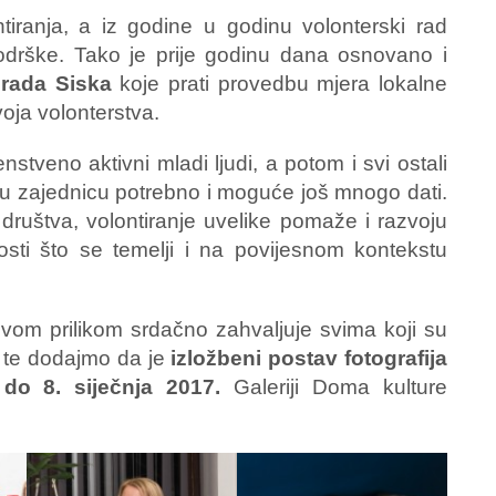
tiranja, a iz godine u godinu volonterski rad
podrške. Tako je prije godinu dana osnovano i
grada Siska
koje prati provedbu mjera lokalne
voja volonterstva.
tveno aktivni mladi ljudi, a potom i svi ostali
etnu zajednicu potrebno i moguće još mnogo dati.
ruštva, volontiranje uvelike pomaže i razvoju
nosti što se temelji i na povijesnom kontekstu
vom prilikom srdačno zahvaljuje svima koji su
e te dodajmo da je
izložbeni postav fotografija
 do 8. siječnja 2017.
Galeriji Doma kulture