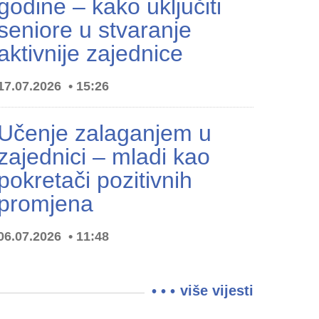
godine – kako uključiti
seniore u stvaranje
aktivnije zajednice
17.07.2026
15:26
Učenje zalaganjem u
zajednici – mladi kao
pokretači pozitivnih
promjena
06.07.2026
11:48
više vijesti