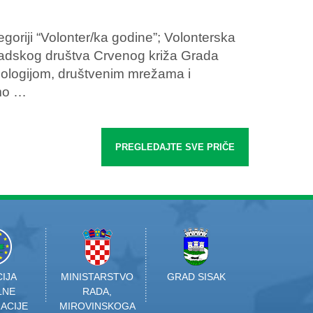
egoriji “Volonter/ka godine”; Volonterska
radskog društva Crvenog križa Grada
nologijom, društvenim mrežama i
amo …
PREGLEDAJTE SVE PRIČE
IJA
MINISTARSTVO
GRAD SISAK
LNE
RADA,
ACIJE
MIROVINSKOGA