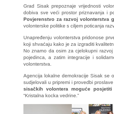
Grad Sisak prepoznaje vrijednosti volon
dobiva sve veći prostor priznavanja i 
Povjerenstvo za razvoj volonterstva 
volonterske politike s ciljem poticanja raz
Unapređenju volonterstva pridonose prvens
koji shvaćaju kako je za izgraditi kvalit
No znamo da osim za cjelokupni razvoj d
pojedinca, a zatim integracije i solidar
volonterstva.
Agencija lokalne demokracije Sisak se o
sudjelovali u pripremi i provedbi proslav
sisačkih volontera moguće posjetiti
“Kristalna kocka vedrine.”