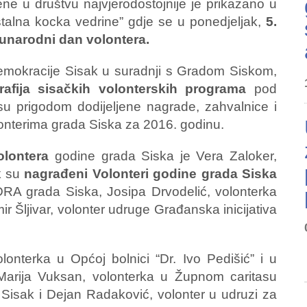
ene u društvu najvjerodostojnije je prikazano u
talna kocka vedrine” gdje se u ponedjeljak,
5.
unarodni dan volontera.
emokracije Sisak u suradnji s Gradom Siskom,
grafija sisačkih volonterskih programa
pod
su prigodom dodijeljene nagrade, zahvalnice i
lonterima grada Siska za 2016. godinu.
olontera
godine grada Siska je Vera Zaloker,
k su
nagrađeni Volonteri godine grada Siska
RA grada Siska, Josipa Drvodelić, volonterka
r Šljivar, volonter udruge Građanska inicijativa
lonterka u Općoj bolnici “Dr. Ivo Pedišić” i u
i, Marija Vuksan, volonterka u Župnom caritasu
Sisak i Dejan Radaković, volonter u udruzi za