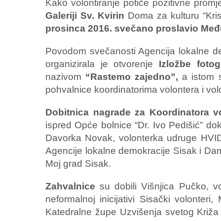
Kako volontiranje potiče pozitivne promj
Galeriji Sv. Kvirin
Doma za kulturu “Kris
prosinca 2016. svečano proslavio Međ
Povodom svečanosti Agencija lokalne d
organizirala je otvorenje
Izložbe foto
nazivom
“Rastemo zajedno”,
a istom 
pohvalnice koordinatorima volontera i vo
Dobitnica nagrade za Koordinatora v
ispred Opće bolnice “Dr. Ivo Pedišić” do
Davorka Novak, volonterka udruge HVID
Agencije lokalne demokracije Sisak i Dami
Moj grad Sisak.
Zahvalnice
su dobili Višnjica Pučko, vo
neformalnoj inicijativi Sisački volonter
Katedralne župe Uzvišenja svetog Križa 