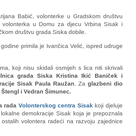
Arijana Babić, volonterke u Gradskom društvu
, volonterka u Domu za djecu Vrbina Sisak i
ičkom društvu grada Siska dobile.
godine primila je Ivančica Velić, ispred udruge
koji nisu skidali osmijeh s lica niti skrivali
lnica grada Siska Kristina Ikić Baniček i
racije Sisak Paula Raužan
. Za
glazbeni dio
 Štengl i Vedran Šimunec.
a rada
Volonterskog centra Sisak
koji djeluje
 lokalne demokracije Sisak koja je prepoznala
h ostalih volontera radeći na razvoju zajednice