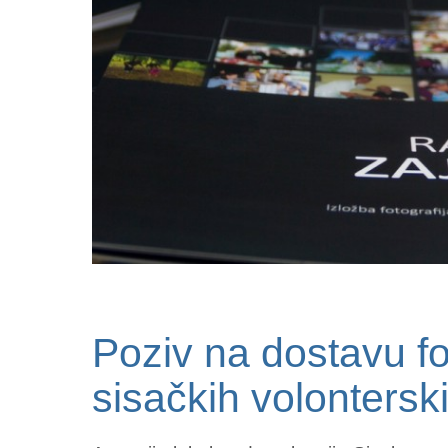
Poziv na dostavu fo
sisačkih volonters