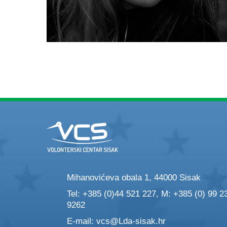
Mihanovićeva obala 1, 44000 Sisak
Tel: +385 (0)44 521 227, M: +385 (0) 99 2
9262
E-mail:
vcs@Lda-sisak.hr