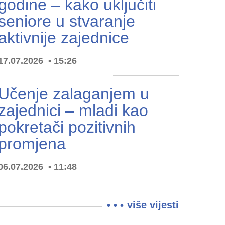
godine – kako uključiti
seniore u stvaranje
aktivnije zajednice
17.07.2026
15:26
Učenje zalaganjem u
zajednici – mladi kao
pokretači pozitivnih
promjena
06.07.2026
11:48
više vijesti