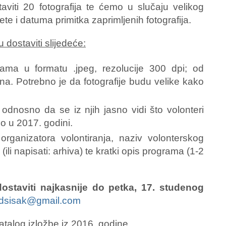
viti 20 fotografija te ćemo u slučaju velikog
ete i datuma primitka zaprimljenih fotografija.
u dostaviti slijedeće:
rama u formatu .jpeg, rezolucije 300 dpi; od
dna. Potrebno je da fotografije budu velike kako
u, odnosno da se iz njih jasno vidi što volonteri
o u 2017. godini.
 organizatora volontiranja, naziv volonterskog
ili napisati: arhiva) te kratki opis programa (1-2
 dostaviti najkasnije do petka, 17. studenog
ldsisak@gmail.com
talog izložbe iz 2016. godine.