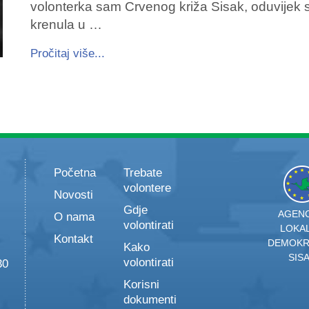
volonterka sam Crvenog križa Sisak, oduvijek
krenula u …
Pročitaj više...
Početna
Trebate
volontere
Novosti
Gdje
AGENC
O nama
volontirati
LOKA
Kontakt
DEMOKR
Kako
SIS
volontirati
30
Korisni
dokumenti