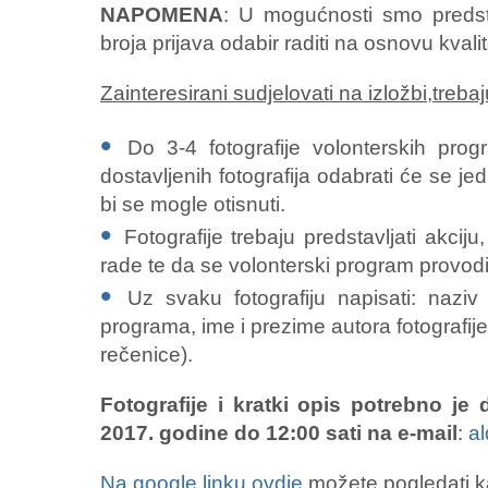
NAPOMENA
: U mogućnosti smo predsta
broja prijava odabir raditi na osnovu kvalit
Zainteresirani sudjelovati na izložbi,trebaj
Do 3-4 fotografije volonterskih prog
dostavljenih fotografija odabrati će se je
bi se mogle otisnuti.
Fotografije trebaju predstavljati akcij
rade te da se volonterski program provodi
Uz svaku fotografiju napisati: naziv
programa, ime i prezime autora fotografije (
rečenice).
Fotografije i kratki opis potrebno je
2017. godine do 12:00 sati na e-mail
:
a
Na google linku ovdje
možete pogledati ka