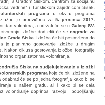
uradnji s Gradom Siskom, Centrom za socijalnu
ocka vedrine“ i Turističkom zajednicom Sisak,
olonterskih programa
u okviru programa
izložbe je predviđeno za
5. prosinca 2017.
ni dan volontera, a održati će se u
Galeriji SV.
 otvaranja izložbe dodijeliti će se
nagrade za
dine Grada Siska
. Izložba će biti postavljena do
a je planirano gostovanje izložbe u drugim
. Nakon ciklusa gostovanja izložbe, fotografije
odnosno organizatorima volontiranja.
područja Siska na sudjelujelovanje u izložbi
h volonterskih programa
koje će biti izložene na
ja odabrati će se
po jedna fotografija
kako bi se
ntiranje u našem gradu, ali i kako bi se dala
oz volontiranje doprinosi razvoju i poboljšanju