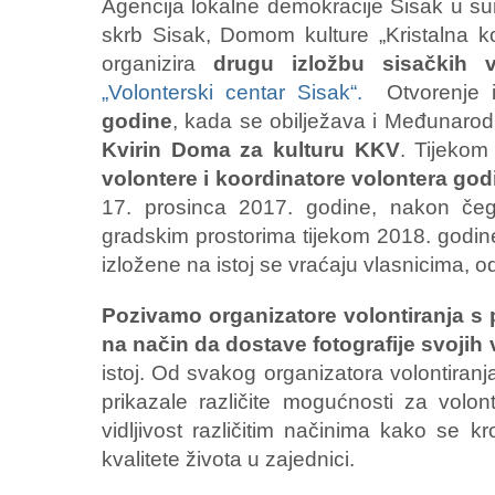
Agencija lokalne demokracije Sisak u s
skrb Sisak, Domom kulture „Kristalna k
organizira
drugu izložbu sisačkih v
„Volonterski centar Sisak“.
Otvorenje 
godine
, kada se obilježava i Međunarod
Kvirin Doma za kulturu KKV
. Tijekom
volontere i koordinatore volontera go
17. prosinca 2017. godine, nakon čeg
gradskim prostorima tijekom 2018. godine
izložene na istoj se vraćaju vlasnicima, 
Pozivamo organizatore volontiranja s 
na način da dostave fotografije svoji
istoj. Od svakog organizatora volontiran
prikazale različite mogućnosti za volo
vidljivost različitim načinima kako se kr
kvalitete života u zajednici.