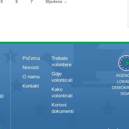
5
6
7
Sljedeća →
Početna
Trebate
volontere
Novosti
Gdje
AGENC
O nama
volontirati
LOKA
Kontakt
DEMOKR
Kako
SIS
volontirati
30
Korisni
dokumenti