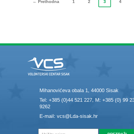
← Prethodna
1
2
3
4
Mihanovićeva obala 1, 44000 Sisak
Tel: +385 (0)44 521 227, M: +385 (0) 99 2
9262
E-mail:
vcs@Lda-sisak.hr