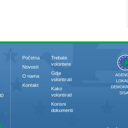
Početna
Trebate
volontere
Novosti
Gdje
AGENC
O nama
volontirati
LOKA
Kontakt
DEMOKR
Kako
SIS
volontirati
30
Korisni
dokumenti