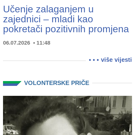
Učenje zalaganjem u
zajednici – mladi kao
pokretači pozitivnih promjena
06.07.2026
11:48
više vijesti
VOLONTERSKE PRIČE