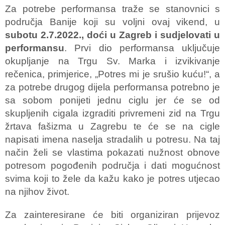
Za potrebe performansa traže se stanovnici s
područja Banije koji su voljni ovaj vikend, u
subotu 2.7.2022., doći u Zagreb i sudjelovati u
performansu
. Prvi dio performansa uključuje
okupljanje na Trgu Sv. Marka i izvikivanje
rečenica, primjerice, „Potres mi je srušio kuću!“, a
za potrebe drugog dijela performansa potrebno je
sa sobom ponijeti jednu ciglu jer će se od
skupljenih cigala izgraditi privremeni zid na Trgu
žrtava fašizma u Zagrebu te će se na cigle
napisati imena naselja stradalih u potresu. Na taj
način želi se vlastima pokazati nužnost obnove
potresom pogođenih područja i dati mogućnost
svima koji to žele da kažu kako je potres utjecao
na njihov život.
Za zainteresirane će biti organiziran prijevoz