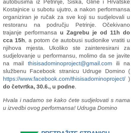
autobusima iz Petrinje, Siska, Gline i Hrvatske
Kostajnice u subotu ujutro, a nakon performansa
organiziran je ručak za sve koji su sudjelovali u
restoranu na području Petrinje. Očekivano
trajanje performansa
u Zagrebu je od 11h do
cca 15h
, a potom će autobusi sudionike vratiti u
njihova mjesta. Ukoliko ste zainteresirani za
sudjelovanje u performansu, molimo da se javite
na mail
thisisadominoproject@gmail.com
ili na
službenu Facebook stranicu Udruge Domino (
https://www.facebook.com/thisisadominoproject/
)
do četvrtka, 30.6., u podne
.
Hvala i nadamo se kako ćete sudjelovati s nama
u izvedbi ovog performansa! Udruga Domino