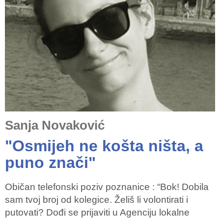
Sanja Novaković
"Osmijeh ne košta ništa, a
puno znači"
Običan telefonski poziv poznanice : “Bok! Dobila
sam tvoj broj od kolegice. Želiš li volontirati i
putovati? Dođi se prijaviti u Agenciju lokalne