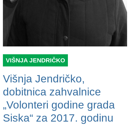
VIŠNJA JENDRIČKO
Višnja Jendričko,
dobitnica zahvalnice
„Volonteri godine grada
Siska“ za 2017. godinu