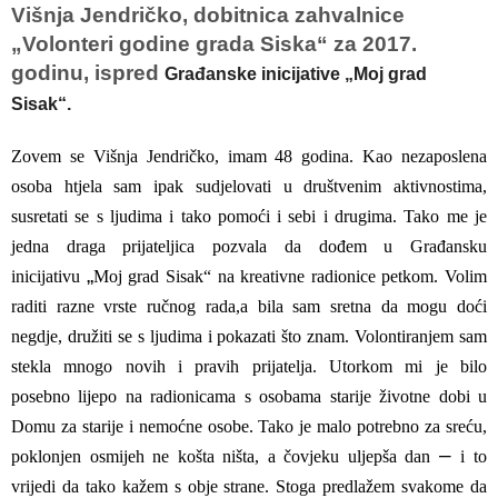
Višnja Jendričko, dobitnica zahvalnice
„Volonteri godine grada Siska“ za 2017.
godinu, ispred
Građanske inicijative „Moj grad
Sisak“.
Zovem se Višnja Jendričko, imam 48 godina. Kao nezaposlena
osoba htjela sam ipak sudjelovati u društvenim aktivnostima,
susretati se s ljudima i tako pomoći i sebi i
drugima. Tako me je
jedna draga prijateljica pozvala da dođem u Građansku
„
inicijativu
Moj grad Sisak“ na kreativne radionice petkom. Volim
raditi razne vrste ručnog rada,
a bila sam sretna da mogu doći
negdje, družiti se s ljudima i pokazati što znam.
Volontiranjem sam
stekla mnogo novih i pravih prijatelja. Utorkom mi je bilo
posebno
lijepo na radionicama s osobama starije životne dobi u
Domu za starije i nemoćne osobe. Tako je malo potrebno za sreću,
–
poklonjen osmijeh ne košta ništa, a čovjeku uljepša dan
i to
vrijedi da tako kažem s obje strane. Stoga predlažem svakome da