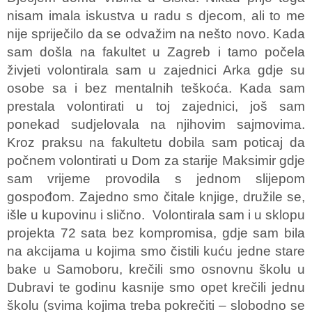
nisam imala iskustva u radu s djecom, ali to me
nije spriječilo da se odvažim na nešto novo. Kada
sam došla na fakultet u Zagreb i tamo počela
živjeti volontirala sam u zajednici Arka gdje su
osobe sa i bez mentalnih teškoća. Kada sam
prestala volontirati u toj zajednici, još sam
ponekad sudjelovala na njihovim sajmovima.
Kroz praksu na fakultetu dobila sam poticaj da
počnem volontirati u Dom za starije Maksimir gdje
sam vrijeme provodila s jednom slijepom
gospođom. Zajedno smo čitale knjige, družile se,
išle u kupovinu i slično. Volontirala sam i u sklopu
projekta 72 sata bez kompromisa, gdje sam bila
na akcijama u kojima smo čistili kuću jedne stare
bake u Samoboru, krečili smo osnovnu školu u
Dubravi te godinu kasnije smo opet krečili jednu
školu (svima kojima treba pokrečiti – slobodno se