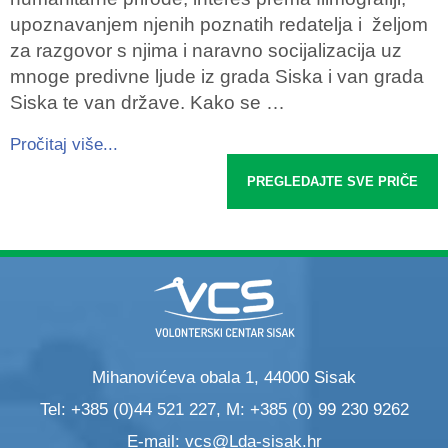
upoznavanjem njenih poznatih redatelja i željom
za razgovor s njima i naravno socijalizacija uz
mnoge predivne ljude iz grada Siska i van grada
Siska te van države. Kako se …
Pročitaj više...
PREGLEDAJTE SVE PRIČE
Mihanovićeva obala 1, 44000 Sisak
Tel: +385 (0)44 521 227, M: +385 (0) 99 230 9262
E-mail:
vcs@Lda-sisak.hr