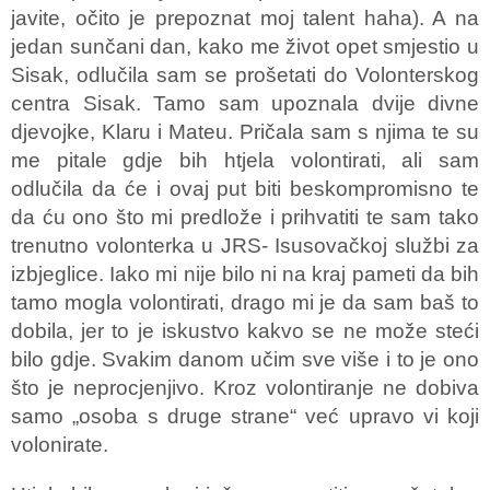
javite, očito je prepoznat moj talent haha). A na
jedan sunčani dan, kako me život opet smjestio u
Sisak, odlučila sam se prošetati do Volonterskog
centra Sisak. Tamo sam upoznala dvije divne
djevojke, Klaru i Mateu. Pričala sam s njima te su
me pitale gdje bih htjela volontirati, ali sam
odlučila da će i ovaj put biti beskompromisno te
da ću ono što mi predlože i prihvatiti te sam tako
trenutno volonterka u JRS- Isusovačkoj službi za
izbjeglice. Iako mi nije bilo ni na kraj pameti da bih
tamo mogla volontirati, drago mi je da sam baš to
dobila, jer to je iskustvo kakvo se ne može steći
bilo gdje. Svakim danom učim sve više i to je ono
što je neprocjenjivo. Kroz volontiranje ne dobiva
samo „osoba s druge strane“ već upravo vi koji
volonirate.