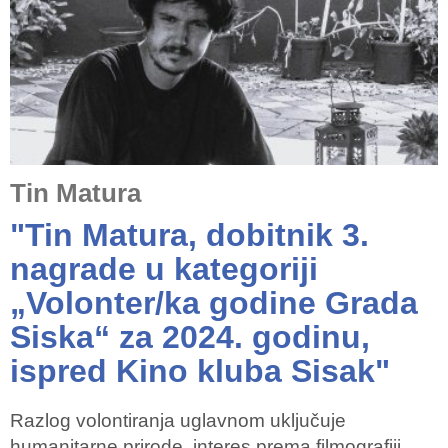
Tin Matura
"Tin Matura, dobitnik 3.
nagrade u kategoriji
„Volonter/ka godine Grada
Siska“ za 2024. godinu,
ispred Kino kluba Sisak"
Razlog volontiranja uglavnom uključuje
humanitarne prirode, interes prema filmografiji,