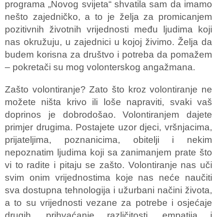
programa „Novog svijeta“ shvatila sam da imamo
nešto zajedničko, a to je želja za promicanjem
pozitivnih životnih vrijednosti među ljudima koji
nas okružuju, u zajednici u kojoj živimo. Želja da
budem korisna za društvo i potreba da pomažem
– pokretači su mog volonterskog angažmana.
Zašto volontiranje? Zato što kroz volontiranje ne
možete ništa krivo ili loše napraviti, svaki vaš
doprinos je dobrodošao. Volontiranjem dajete
primjer drugima. Postajete uzor djeci, vršnjacima,
prijateljima, poznanicima, obitelji i nekim
nepoznatim ljudima koji sa zanimanjem prate što
vi to radite i pitaju se zašto. Volontiranje nas uči
svim onim vrijednostima koje nas neće naučiti
sva dostupna tehnologija i užurbani načini života,
a to su vrijednosti vezane za potrebe i osjećaje
drugih, prihvaćanje različitosti, empatija i