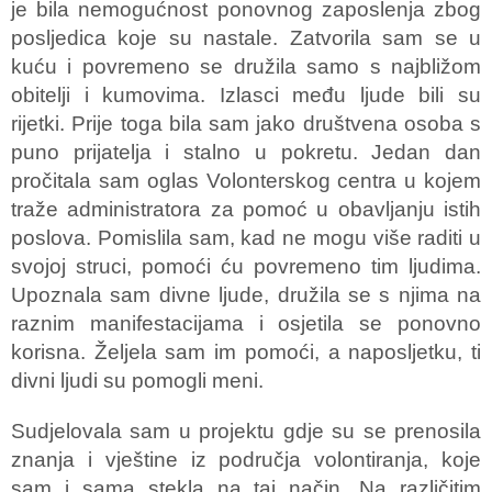
je bila nemogućnost ponovnog zaposlenja zbog
posljedica koje su nastale. Zatvorila sam se u
kuću i povremeno se družila samo s najbližom
obitelji i kumovima. Izlasci među ljude bili su
rijetki. Prije toga bila sam jako društvena osoba s
puno prijatelja i stalno u pokretu. Jedan dan
pročitala sam oglas Volonterskog centra u kojem
traže administratora za pomoć u obavljanju istih
poslova. Pomislila sam, kad ne mogu više raditi u
svojoj struci, pomoći ću povremeno tim ljudima.
Upoznala sam divne ljude, družila se s njima na
raznim manifestacijama i osjetila se ponovno
korisna. Željela sam im pomoći, a naposljetku, ti
divni ljudi su pomogli meni.
Sudjelovala sam u projektu gdje su se prenosila
znanja i vještine iz područja volontiranja, koje
sam i sama stekla na taj način. Na različitim