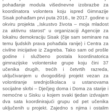
pohađanje modula višednevne izobrazbe za
koordinatora volontera koju ispred Gimnazije
Sisak pohađam prvi puta 2016., te 2017. godine u
okviru projekta ,,Iskustvo života – moja mladost
za aktivnu starost“ u organizaciji Agencije za
lokalnu demokraciju Sisak (čije sam seminare na
temu ljudskih prava pohađala ranije) i Centra za
civilne inicijative iz Zagreba. Tako sam od prošle
godine i službeno postala koordinatorica
gimnazijske volonterske grupe koju čini 37
učenika drugih, trećih i četvrtih razreda,
uključivanjem u dvogodišnji projekt vezan za
volontiranje srednjoškolaca u ustanovama
socijalne skrbi – Dječjeg doma i Doma za starije i
nemoćne u Sisku u kojem svaki tjedan izdvajam
dva sata koordinirajući grupu od pet učenika
uključenih u projekt. Zajedno s njima i ostalim