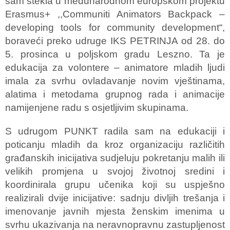
sam stekla u međunarodnom europskom projektu
Erasmus+ ,,Communiti Animators Backpack –
developing tools for community development“,
boraveći preko udruge IKS PETRINJA od 28. do
5. prosinca u poljskom gradu Leszno. Ta je
edukacija za volontere – animatore mladih ljudi
imala za svrhu ovladavanje novim vještinama,
alatima i metodama grupnog rada i animacije
namijenjene radu s osjetljivim skupinama.
S udrugom PUNKT radila sam na edukaciji i
poticanju mladih da kroz organizaciju različitih
građanskih inicijativa sudjeluju pokretanju malih ili
velikih promjena u svojoj životnoj sredini i
koordinirala grupu učenika koji su uspješno
realizirali dvije inicijative: sadnju divljih trešanja i
imenovanje javnih mjesta ženskim imenima u
svrhu ukazivanja na neravnopravnu zastupljenost