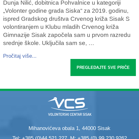
Dunja Nilić, dobitnica Pohvalnice u kategoriji
„Volonter godine grada Siska“ za 2019. godinu,
ispred Gradskog društva Crvenog križa Sisak S
volontiranjem u Klubu mladih Crvenog križa
Gimnazije Sisak započela sam u prvom razredu
srednje škole. Uključila sam se, …
Pročitaj više...
PREGLEDAJTE SVE PRIČE
Mihanovićeva obala 1, 44000 Sisak
Tel: +385 (0)44 521 227, M: +385 (0) 99 230 9262