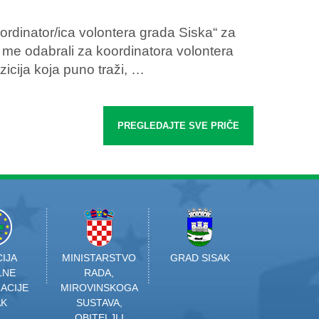
oordinator/ica volontera grada Siska“ za
 me odabrali za koordinatora volontera
icija koja puno traži, …
PREGLEDAJTE SVE PRIČE
IJA
MINISTARSTVO
GRAD SISAK
LNE
RADA,
ACIJE
MIROVINSKOGA
AK
SUSTAVA,
OBITELJI I