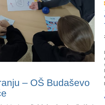
iranju – OŠ Budaševo
će