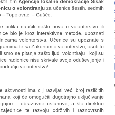
ektni tim
Agencije lokalne demokracije Sisa
k
onicu o volontiranju
za učenice šestih, sedmih
o – Topolovac – Gušće.
priliku naučiti nešto novo o volonterstvu ili
onice bio je kroz interaktivne metode, upoznati
ednicama volonterstva. Učenice su upoznate s
gramima te sa Zakonom o volonterstvu, osobito
smo se pitanja zašto ljudi volontiraju i koji su
nice radionice nisu skrivale svoje oduševljenje i
 području volonterstva!
ktivnosti ima cilj razvijati veći broj različitih
mana koji će omogućiti dugotrajno uključivanje
odgojno – obrazovne ustanove, a što direktno
ajednice te razvoju održivih i raznovrsnih