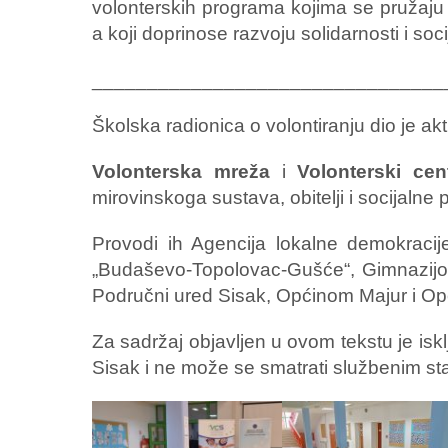
volonterskih programa kojima se pružaju n
a koji doprinose razvoju solidarnosti i soc
________________________________
Školska radionica o volontiranju dio je akt
Volonterska mreža
i
Volonterski cen
mirovinskoga sustava, obitelji i socijalne p
Provodi ih Agencija lokalne demokraci
„Budaševo-Topolovac-Gušće“, Gimnazijo
Područni ured Sisak, Općinom Majur i O
Za sadržaj objavljen u ovom tekstu je is
Sisak i ne može se smatrati službenim sta