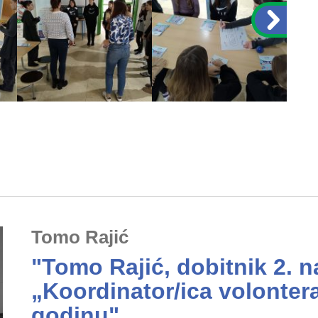
Tomo Rajić
"Tomo Rajić, dobitnik 2. n
„Koordinator/ica volonter
godinu"