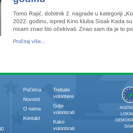
Tomo Rajić, dobitnik 2. nagrade u kategoriji „K
2022. godinu, ispred Kino kluba Sisak Kada su
nisam znao što očekivati. Znao sam da je to poz
Pročitaj više...
Početna
Trebate
volontere
Novosti
Gdje
AGENC
O nama
volontirati
LOKA
Kontakt
DEMOKR
Kako
SIS
volontirati
30