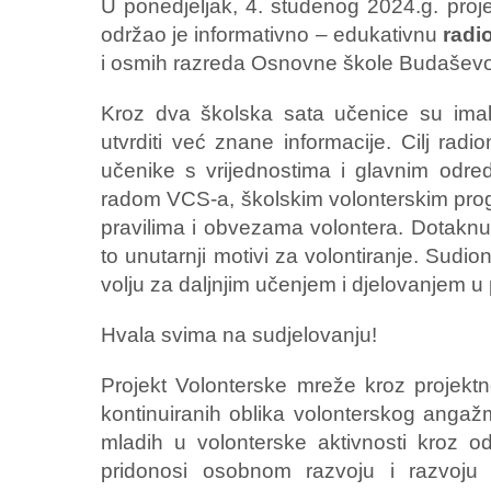
U ponedjeljak, 4. studenog 2024.g. proj
održao je informativno – edukativnu
radi
i osmih razreda Osnovne škole Budašev
Kroz dva školska sata učenice su imale 
utvrditi već znane informacije. Cilj radi
učenike s vrijednostima i glavnim odr
radom VCS-a, školskim volonterskim pro
pravilima i obvezama volontera. Dotaknuli 
to unutarnji motivi za volontiranje. Sudio
volju za daljnjim učenjem i djelovanjem u
Hvala svima na sudjelovanju!
Projekt Volonterske mreže kroz projektne a
kontinuiranih oblika volonterskog angaž
mladih u volonterske aktivnosti kroz 
pridonosi osobnom razvoju i razvoju z