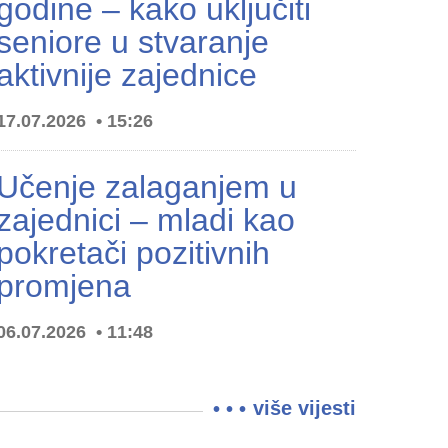
godine – kako uključiti
seniore u stvaranje
aktivnije zajednice
17.07.2026
15:26
Učenje zalaganjem u
zajednici – mladi kao
pokretači pozitivnih
promjena
06.07.2026
11:48
više vijesti