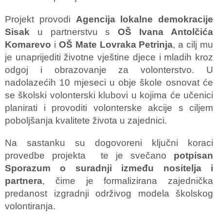
Projekt provodi
Agencija lokalne demokracije
Sisak
u partnerstvu s
OŠ Ivana Antolčića
Komarevo
i
OŠ Mate Lovraka Petrinja
, a cilj mu
je unaprijediti životne vještine djece i mladih kroz
odgoj i obrazovanje za volonterstvo. U
nadolazećih 10 mjeseci u obje škole osnovat će
se školski volonterski klubovi u kojima će učenici
planirati i provoditi volonterske akcije s ciljem
poboljšanja kvalitete života u zajednici.
Na sastanku su dogovoreni ključni koraci
provedbe projekta te je svečano
potpisan
Sporazum o suradnji između nositelja i
partnera
, čime je formalizirana zajednička
predanost izgradnji održivog modela školskog
volontiranja.