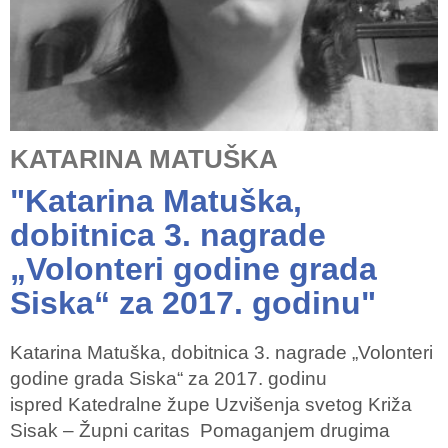
KATARINA MATUŠKA
"Katarina Matuška,
dobitnica 3. nagrade
„Volonteri godine grada
Siska“ za 2017. godinu"
Katarina Matuška, dobitnica 3. nagrade „Volonteri
godine grada Siska“ za 2017. godinu
ispred Katedralne župe Uzvišenja svetog Križa
Sisak – Župni caritas Pomaganjem drugima