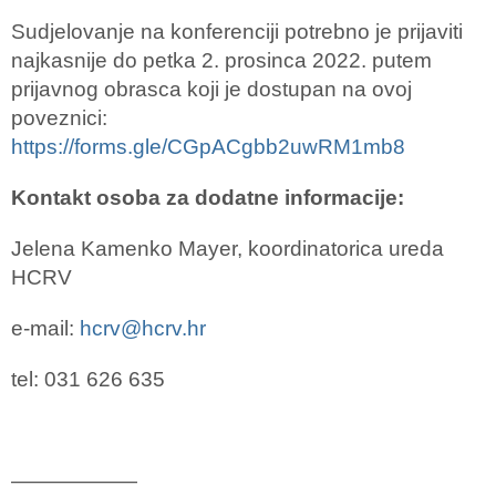
Sudjelovanje na konferenciji potrebno j
e prijaviti
najkasnije do petka
2. prosinca 2022.
putem
prijavnog
obrasca koji je dostupan
na
ovoj
poveznici:
https://forms.gle/CGpACgbb2uwRM1mb8
Kontakt osoba za dodatne informacije:
Jelena Kamenko Mayer, koordinatorica ureda
HCRV
e-mail:
hcrv@hcrv.hr
tel:
031 626 635
——————