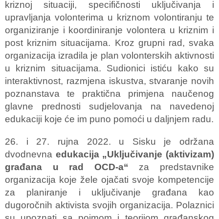
kriznoj situaciji, specifičnosti uključivanja i
upravljanja volonterima u kriznom volontiranju te
organiziranje i koordiniranje volontera u kriznim i
post kriznim situacijama. Kroz grupni rad, svaka
organizacija izradila je plan volonterskih aktivnosti
u kriznim situacijama. Sudionici istiću kako su
interaktivnost, razmjena iskustva, stvaranje novih
poznanstava te praktična primjena naučenog
glavne prednosti sudjelovanja na navedenoj
edukaciji koje će im puno pomoći u daljnjem radu.
26. i 27. rujna 2022. u Sisku je održana
dvodnevna
edukacija „Uključivanje (aktivizam)
građana u rad OCD-a“
za predstavnike
organizacija koje žele ojačati svoje kompetencije
za planiranje i uključivanje građana kao
dugoročnih aktivista svojih organizacija. Polaznici
su upoznati sa pojmom i teorijom građanskog