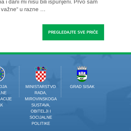
i dani mi nisu bili ispunjeni. Prvo sam
u važne“ u razne …
PREGLEDAJTE SVE PRIČE
IJA
MINISTARSTVO
GRAD SISAK
LNE
RADA,
ACIJE
MIROVINSKOGA
AK
SUSTAVA,
OBITELJI I
SOCIJALNE
POLITIKE