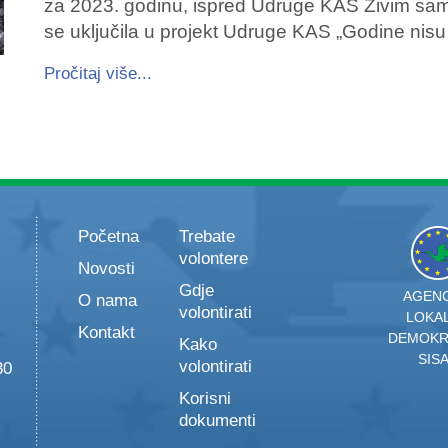
za 2023. godinu, ispred Udruge KAS Živim sama 
se uključila u projekt Udruge KAS „Godine nis
Pročitaj više...
Početna
Trebate
volontere
Novosti
Gdje
AGENC
O nama
volontirati
LOKA
Kontakt
DEMOKR
Kako
SIS
volontirati
30
Korisni
dokumenti