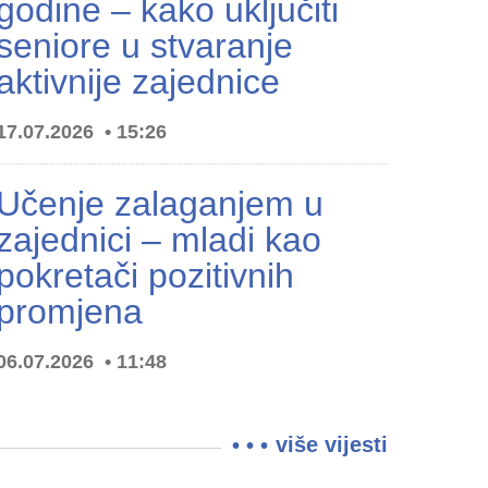
godine – kako uključiti
seniore u stvaranje
aktivnije zajednice
17.07.2026
15:26
Učenje zalaganjem u
zajednici – mladi kao
pokretači pozitivnih
promjena
06.07.2026
11:48
više vijesti