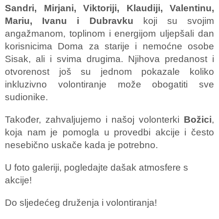
Sandri, Mirjani, Viktoriji, Klaudiji, Valentinu,
Mariu, Ivanu i Dubravku
koji su svojim
angažmanom, toplinom i energijom uljepšali dan
korisnicima Doma za starije i nemoćne osobe
Sisak, ali i svima drugima. Njihova predanost i
otvorenost još su jednom pokazale koliko
inkluzivno volontiranje može obogatiti sve
sudionike.
Također, zahvaljujemo i našoj volonterki
Božici
,
koja nam je pomogla u provedbi akcije i često
nesebično uskače kada je potrebno.
U foto galeriji, pogledajte dašak atmosfere s
akcije!
Do sljedećeg druženja i volontiranja!