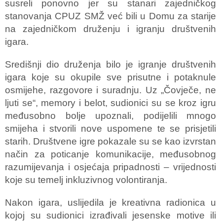
susreli ponovno jer su stanari zajedničkog
stanovanja CPUZ SMŽ već bili u Domu za starije
na zajedničkom druženju i igranju društvenih
igara.
Središnji dio druženja bilo je igranje društvenih
igara koje su okupile sve prisutne i potaknule
osmijehe, razgovore i suradnju. Uz „Čovječe, ne
ljuti se“, memory i belot, sudionici su se kroz igru
međusobno bolje upoznali, podijelili mnogo
smijeha i stvorili nove uspomene te se prisjetili
starih. Društvene igre pokazale su se kao izvrstan
način za poticanje komunikacije, međusobnog
razumijevanja i osjećaja pripadnosti – vrijednosti
koje su temelj inkluzivnog volontiranja.
Nakon igara, uslijedila je kreativna radionica u
kojoj su sudionici izrađivali jesenske motive ili