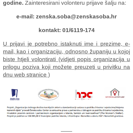
godine.
Zainteresirani volonteru prijave šalju na:
e-mail: zenska.soba@zenskasoba.hr
kontakt: 01/6119-174
U prijavi je potrebno istaknuti ime i prezime, e-
mail, kao i organizaciju, odnosno županiju u kojoj
biste htjeli volontirati (vidjeti popis organizacija u
prilogu poziva koji možete preuzeti u privitku na
dnu web stranice )
——