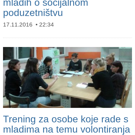
mladih o socijalnom
poduzetništvu
17.11.2016
22:34
Trening za osobe koje rade s
mladima na temu volontiranja