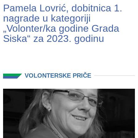
Pamela Lovrić, dobitnica 1.
nagrade u kategoriji
„Volonter/ka godine Grada
Siska“ za 2023. godinu
VOLONTERSKE PRIČE