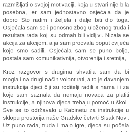
razmišljati o svojoj motivaciji, koja u stvari nije bila
posebna, jer sam jednostavno osjećala da je
dobro Sto radim i željela i dalje biti dio toga.
Osjećala sam se i ponosno zbog uloženog truda i
rezultata rada koji su odmah bili vidljivi. Nizala se
akcija za akcijom, a ja sam procvala poput cvijeća
koje smo sadili, Osjećala sam se puno bolje,
postala sam komunikativnija, otvorenija i sretnija,
Kroz razgovor s drugima shvatila sam da bi
mogla i na drugi način volontirati, a to je davanjem
instrukcija djeci čiji su roditelji radili s nama ili za
koje sam saznala da nemaju novaca za platiti
instrukcije, a njihova djeca trebaju pomoć u školi.
Sve se to održavalo u Kabinetu za instrukcije u
sklopu prostorija naše Gradske četvrti Sisak Novi.
Uz puno rada, truda i malo igre, djeca su počela