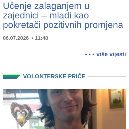
Učenje zalaganjem u
zajednici – mladi kao
pokretači pozitivnih promjena
06.07.2026
11:48
više vijesti
VOLONTERSKE PRIČE