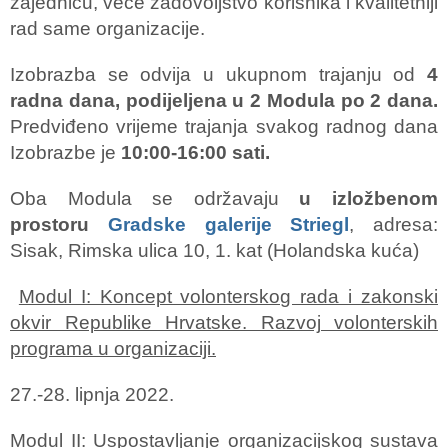
zajednicu, veće zadovoljstvo korisnika i kvalitetniji
rad same organizacije.
Izobrazba se odvija u ukupnom trajanju od
4
radna dana, podijeljena u 2 Modula po 2 dana.
Predviđeno vrijeme trajanja svakog radnog dana
Izobrazbe je
10:00-16:00 sati.
Oba Modula se održavaju
u izložbenom
prostoru
Gradske galerije Striegl
, adresa:
Sisak, Rimska ulica 10, 1. kat (Holandska kuća)
Modul I: Koncept volonterskog rada i zakonski
okvir Republike Hrvatske. Razvoj volonterskih
programa u organizaciji.
27.-28. lipnja 2022.
Modul II: Uspostavljanje organizacijskog sustava