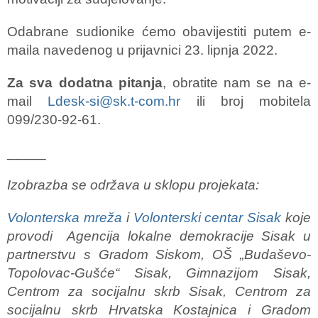
Odabrane sudionike ćemo obavijestiti putem e-
maila navedenog u prijavnici 23. lipnja 2022.
Za sva dodatna pitanja
, obratite nam se na e-
mail
Ldesk-si@sk.t-com.hr
ili broj mobitela
099/230-92-61.
_____
Izobrazba se održava u sklopu projekata:
Volonterska mreža
i
Volonterski centar Sisak
koje
provodi Agencija lokalne demokracije Sisak u
partnerstvu s Gradom Siskom, OŠ „Budaševo-
Topolovac-Gušće“ Sisak, Gimnazijom Sisak,
Centrom za socijalnu skrb Sisak, Centrom za
socijalnu skrb Hrvatska Kostajnica i Gradom