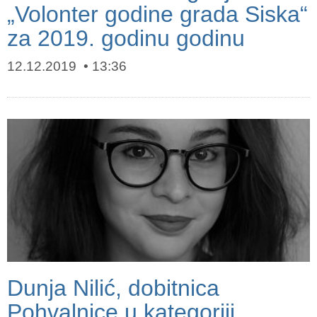
„Volonter godine grada Siska“
za 2019. godinu godinu
12.12.2019
13:36
Dunja Nilić, dobitnica
Pohvalnice u kategoriji