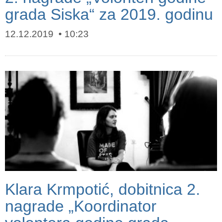
grada Siska“ za 2019. godinu
12.12.2019
10:23
Klara Krmpotić, dobitnica 2.
nagrade „Koordinator