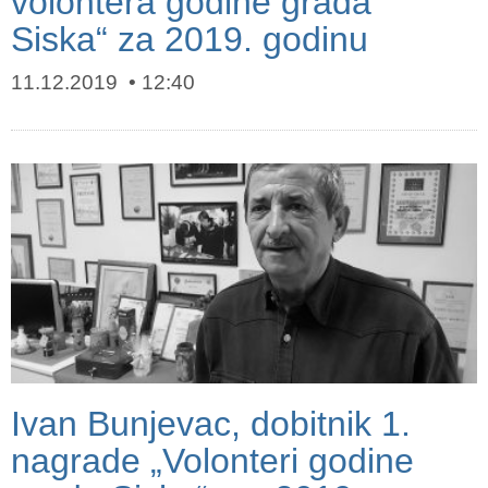
volontera godine grada
Siska“ za 2019. godinu
11.12.2019
12:40
Ivan Bunjevac, dobitnik 1.
nagrade „Volonteri godine