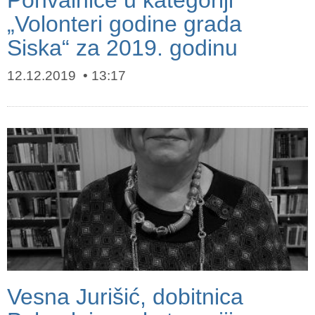
Pohvalnice u kategoriji
„Volonteri godine grada
Siska“ za 2019. godinu
12.12.2019
13:17
Vesna Jurišić, dobitnica