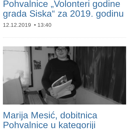
Pohvalnice „Volonteri godine
grada Siska“ za 2019. godinu
12.12.2019
13:40
Marija Mesić, dobitnica
Pohvalnice u kategoriji