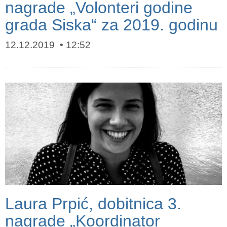
nagrade „Volonteri godine
grada Siska“ za 2019. godinu
12.12.2019
12:52
Laura Prpić, dobitnica 3.
nagrade „Koordinator